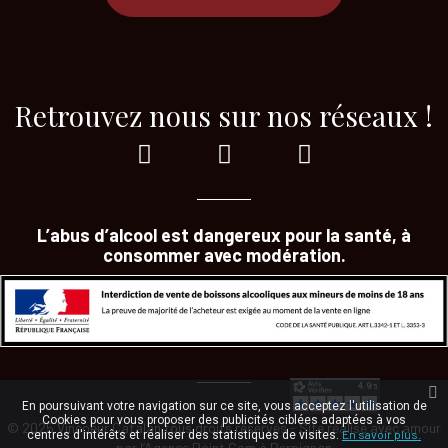
Retrouvez nous sur nos réseaux !
L’abus d’alcool est dangereux pour la santé, à
consommer avec modération.
En poursuivant votre navigation sur ce site, vous acceptez l'utilisation de
Cookies pour vous proposer des publicités ciblées adaptées à vos
© 2025 Vincoeur Catalan tous droits réservés - Site réalisé avec amour
En savoir plus.
centres d'intérêts et réaliser des statistiques de visites.
par
l’Agence Point Com à Perpignan