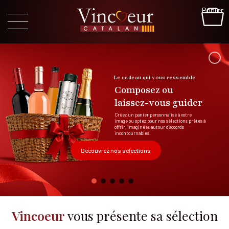
Panier
Le cadeau qui vous ressemble
Composez ou
laissez-vous guider
Créez un panier personnalisé à votre
image ou optez pour nos sélections prêtes à
offrir, imaginées autour d’accords
incontournables.
Découvrez nos sélections
Vincoeur
vous présente sa sélection