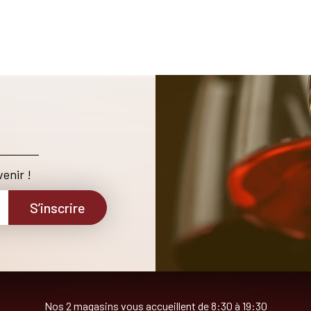
enir !
S’inscrire
Nos 2 magasins vous accueillent de 8:30 à 19:30