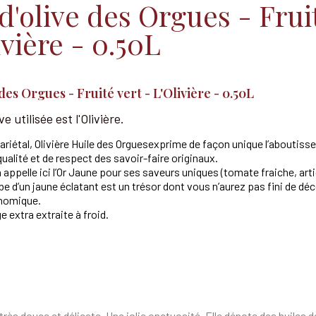
d'olive des Orgues - Frui
ivière - 0.50L
des Orgues - Fruité vert - L'Olivière - 0.50L
ve utilisée est l'Olivière.
riétal, Olivière Huile des Orguesexprime de façon unique l’aboutisse
ualité et de respect des savoir-faire originaux.
n appelle ici l’Or Jaune pour ses saveurs uniques (tomate fraiche, art
e d’un jaune éclatant est un trésor dont vous n’aurez pas fini de dé
onomique.
ge extra extraite à froid.
st très douce et délicate. Une jolie onctuosité. Elle dénote des huile