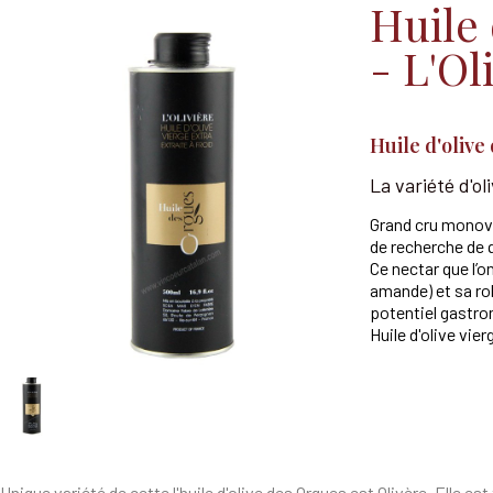
Huile 
- L'Ol
Huile d'olive 
La variété d'oli
Grand cru monova
de recherche de q
Ce nectar que l’o
amande) et sa rob
potentiel gastr
Huile d'olive vier
Unique variété de cette l'huile d'olive des Orgues est Olivère. Elle e