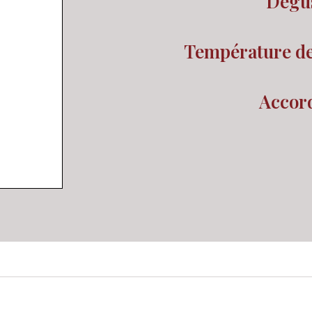
Dégus
Température de 
Accord