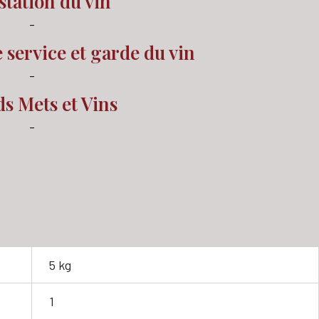
tation du vin
-
service et garde du vin
-
s Mets et Vins
-
5 kg
1