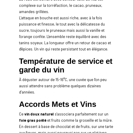
complexe sur la torréfaction, le cacao, pruneaux,
amandes grillées.
L'attaque en bouche est aussi riche, avec à la fois
puissance et finesse, le tout avec la délicatesse du
sucre, toujours le pruneaux mais aussi la vanille et
l'orange confite. L'ensemble reste équilibré avec des
tanins soyeux. La longueur offre un retour de cacao et
d'épices. Un vin qui reste persistant tout en élégance.
Température de service et
garde du vin
À déguster autour de 15-16°C, une cuvée que l'on peu
aussi attendre sans problème quelques dizaines
d’années.
Accords Mets et Vins
Ce
vin doux naturel
s'associera parfaitement sur un
foie gras poêlé
et fruits comme la groseille et la mûre.
En dessert à base de chocolat et de fruits, sur une tarte
aux figues, mais aussi pourquoi pas sur un plat type