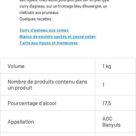
curry d'agneau, sur un fromage bleu d’Auvergne, un
clafoutis aux pruneaux.
Quelques recettes :
Curry d'agneau aux coings
Blancs de poulets sautés et sauce satay
Tarte aux figues et framboises
Volume
1 kg
Nombre de produits contenu dans
1
un produit
Pourcentage d'alcool
17,5
AOC
Appellation
Banyuls